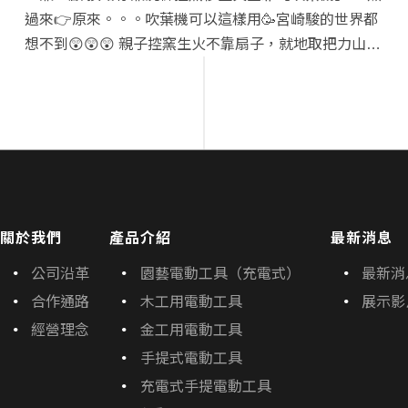
過來👉原來。。。吹葉機可以這樣用🥳宮崎駿的世界都
想不到😲😲😲 親子控窯生火不靠扇子，就地取把力山吹
葉機，對著窯口吹，誰能想到生火燒窯是那麼輕輕鬆
鬆、從從容容🤩 農閒時節，力山團隊與彰化縣農業微生
物光合菌教育發展協會，在田間與親子們來了場控窯互
動。3KG不到的電池包搭配電動吹葉機，省力➕便攜➕高
效，平常不僅能整理農地庭院，還是控窯好幫手💯 速撥
☎️𝟬𝟴𝟬𝟬‐𝟬𝟯𝟲‐𝟯𝟲𝟵或洽全台各地經銷商免費試機；全系
列產品年終倒數優惠中✨ 🛒採購指引:…
關於我們
產品介紹
最新消息
公司沿革
園藝電動工具（充電式）
最新消
合作通路
木工用電動工具
展示影
經營理念
金工用電動工具
手提式電動工具
充電式手提電動工具