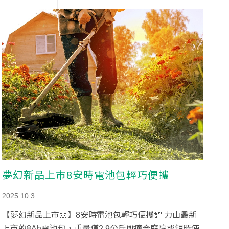
夢幻新品上市8安時電池包輕巧便攜
2025.10.3
【夢幻新品上市🌼】8安時電池包輕巧便攜💯 力山最新
上市的8Ah電池包，重量僅2.9公斤❗❗❗適合庭院或短時使