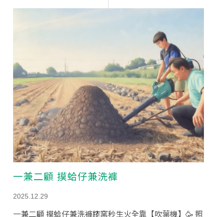
一兼二顧 摸蛤仔兼洗褲
2025.12.29
一兼二顧 摸蛤仔兼洗褲⁉️控窯秒生火全靠【吹葉機】🥳 照