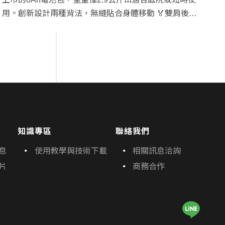
用。創新設計兩種背法，無縫貼合身體移動 🏅雙肩後背
🏅肩側背➕腰扣 ​ 速撥☎️0800-036-369或洽全台各地經銷
商試機，全系列產品可參考採購指引:…
知識專區
聯絡我們
息
使用教學與技術下載
相關訊息洽詢
片
商務合作