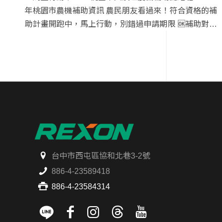
年桃園市農機補助資訊 農民朋友看過來！符合資格的補
助計畫開跑中，馬上行動，別錯過申請期限 🆗補助對
象： 設籍【大溪區】之農民、產銷班、農民團體、代耕
業者、育苗中心業者且實際從事農業生產工作者 📆受理
時間：即日起至…
台中市西屯區協和北巷3-2號
886-4-23589418
886-4-23584314