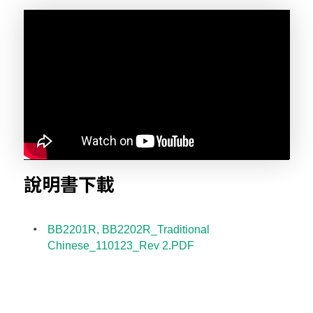
說明書下載
BB2201R, BB2202R_Traditional
Chinese_110123_Rev 2.PDF