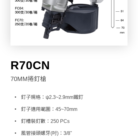
R70CN
70MM捲釘槍
釘子規格：ψ2.3~2.9mm鐵釘
釘子適用範圍：45~70mm
釘槽裝釘數：250 PCs
風管接頭螺牙(吋)：3/8"